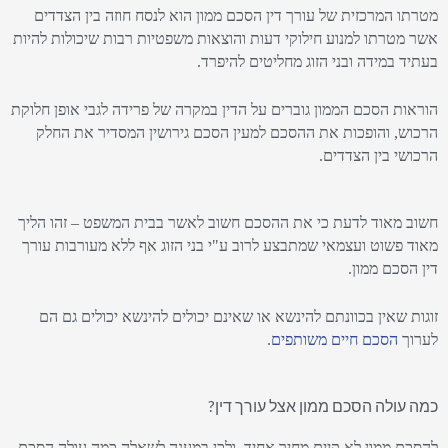
מטרתו המרכזית של עורך דין הסכם ממון הוא לנסח חוזה בין הצדדים
אשר מטרתו למנוע חילוקי דעות והוצאות משפטיות רבות שיכולות להיות
בעתיד במידה ובני הזוג מחליטים להיפרד.
הוראות הסכם הממון גוברים על הדין במקרה של פרידה לגבי אופן חלוקת
הרכוש, והופכות את ההסכם למעין הסכם גירושין המסדיר את החלק
הרכושי בין הצדדים.
חשוב מאוד לדעת כי את ההסכם חשוב לאשר בבית המשפט – זהו הליך
מאוד פשוט ועצמאי שמתבצע לרוב ע"י בני הזוג אף ללא מעורבות עורך
דין הסכם ממון.
זוגות שאין בכוונתם להינשא או שאינם יכולים להינשא יכולים גם הם
לערוך
הסכם חיים משותפים
.
כמה עולה הסכם ממון אצל עורך דין?
להסכם ממון לא קיים מחיר אחיד, ולכן במענה לשאלה כמה עולה הסכם