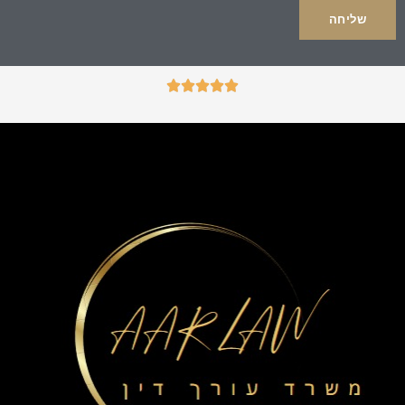
ד





ו
ר
ג
5
מ
ת
ו
ך
5