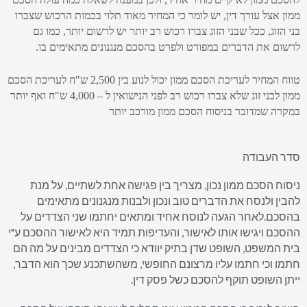
ממון אצל עורך דין, יש לומר כי המחיר מאוד תלוי בכמות הרכוש שצברו
בני הזוג, ככל שבני הזוג צברו רכוש רב יותר יש לרשום יותר, כמו גם
לרשום את הדברים במפורט ולפרט בהסכם מנגנונים מתאימים בו.
טווח המחיר לעריכת הסכם ממון יכול לנוע בין 2,500 ש"ח לעריכת הסכם
ממון לבני זוג שלא צברו רכוש רב לפני הנישואין ל – 4,000 ש"ח ואף יותר
במקרה שמדובר בניסוח הסכם ממון מורכב יותר
סדר העבודה
ניסוח הסכם ממון נכון, מצריך בין פגישה אחת לשתיים, על מנת
להבין ולנסח את הדברים טוב ונכון ולבנות מנגנונים מתאימים
בהסכם.לאחר הגעה לנוסח אחיד ומתאים יחתמו שני הצדדים על
ההסכם ויגישו אותו לאישור, והעדיפות תמיד היא לאישור ההסכם ע"י
בית המשפט, השופט שדן בתיק יוודא כי הצדדים מבינים על מה הם
חתמו וכי חתמו עליו מרצונם החופשי, משהשתכנע שכך הוא הדבר,
ייתן השופט תוקף להסכם כשל פסק דין.