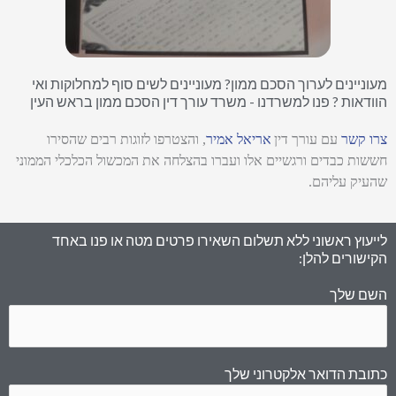
מעוניינים לערוך הסכם ממון? מעוניינים לשים סוף למחלוקות ואי
הוודאות ? פנו למשרדנו - משרד עורך דין הסכם ממון בראש העין​
צרו קשר
עם עורך דין
אריאל אמיר
, והצטרפו לזוגות רבים שהסירו
חששות כבדים ורגשיים אלו ועברו בהצלחה את המכשול הכלכלי הממוני
שהעיק עליהם.
לייעוץ ראשוני ללא תשלום השאירו פרטים מטה או פנו באחד
הקישורים להלן:
השם שלך
כתובת הדואר אלקטרוני שלך