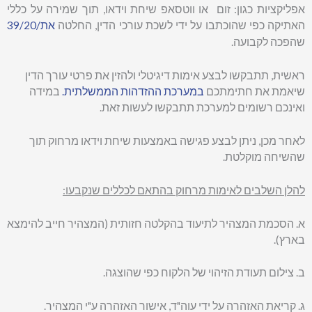
אפליקציות כגון: זום או ווטסאפ שיחת וידאו, תוך שמירה על כללי
האתיקה כפי שהוכתבו על ידי לשכת עורכי הדין, החלטה
את/39/20
לקבועה.
שהפכה
ראשית, תתבקשו לבצע אימות דיגיטלי ולהזין את פרטי עורך הדין
שיאמת את חתימתכם
במערכת ההזדהות הממשלתית.
במידה
ואינכם רשומים למערכת תתבקשו לעשות זאת.
לאחר מכן, ניתן לבצע פגישה באמצעות שיחת וידאו מרחוק תוך
שהשיחה מוקלטת.
ל
הלן השלבים לאימות מרחוק בהתאם לכללים שנקבעו:
א. הסכמת המצהיר לתיעוד בהקלטה חזותית (המצהיר חייב להימצא
בארץ).
ב. צילום תעודת הזיהוי של הלקוח כפי שהוצגה.
ג. קריאת האזהרה על ידי עוה"ד, אישור האזהרה ע"י המצהיר.