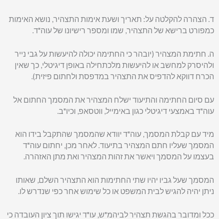
ד. הצהרה להקלטה על: תאריך ושעת אימות התצהיר, נושא האימות
כמפורט ברישא של התצהיר, שמו ומספר רישיונו של עוה"ד.
ה. חתימת המצהיר (יובהר כי החתימה יכולה להיעשות על גבי נייר
ולהיסרק למחשב או להיעשות מלכתחילה באופן דיגיטלי, כך שאין
הכרח דווקא להדפיס את התצהיר במדפסת ולחתום פיזית).
עם סיום החתימה והתיעוד ישלח המצהיר את המסמך החתום אל
עוה"ד באמצעי דיגיטלי כגון באימייל, ווטסאפ, וכיו"ב.
מיד עם קבלת המסמך, עוה"ד יוודא שהמסמך שהתקבל בידו הוא
המסמך שעליו חתם המצהיר בתיעוד. לאחר מכן, יחתום עוה"ד
בעצמו על המסמך ויאשר את זהות המצהיר ואת מתן האזהרה.
המסמך שעל גביו יהיו שתי החתימות הוא התצהיר השלם, שאותו
ניתן יהיה להגיש לבית המשפט או כל שימוש אחר כפי שנדרש לו.
ככל ומדובר בהגשת תצהיר לביהמ"ש, עו"ד יגישו תוך ציון העובדה כי